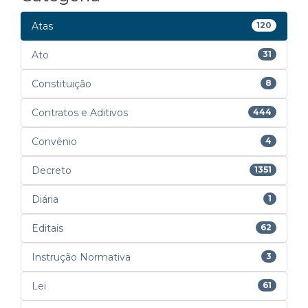
Atas
120
Ato
31
Constituição
8
Contratos e Aditivos
444
Convênio
4
Decreto
1351
Diária
1
Editais
62
Instrução Normativa
3
Lei
61