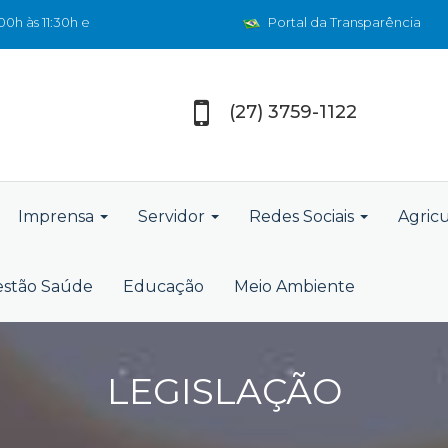
0h às 11:30h e
Portal da Transparência
(27) 3759-1122
Imprensa
Servidor
Redes Sociais
Agric
stão Saúde
Educação
Meio Ambiente
LEGISLAÇÃO