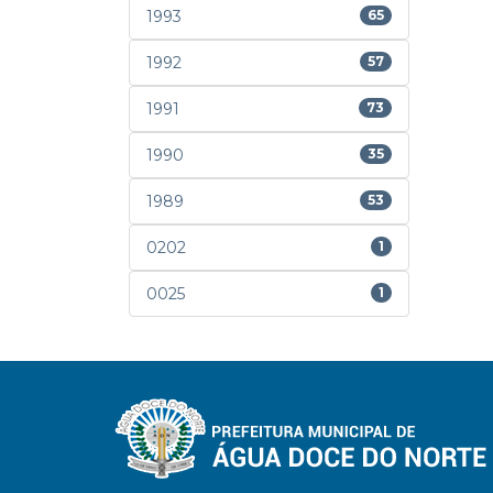
1993
65
1992
57
1991
73
1990
35
1989
53
0202
1
0025
1