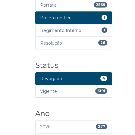
Portaria
2569
Projeto de Lei
1
Regimento Interno
1
Resolução
26
Status
Revogado
4
Vigente
6191
Ano
2026
277