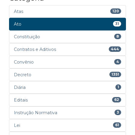
Atas
120
Ato
31
Constituição
8
Contratos e Aditivos
444
Convênio
4
Decreto
1351
Diária
1
Editais
62
Instrução Normativa
3
Lei
61