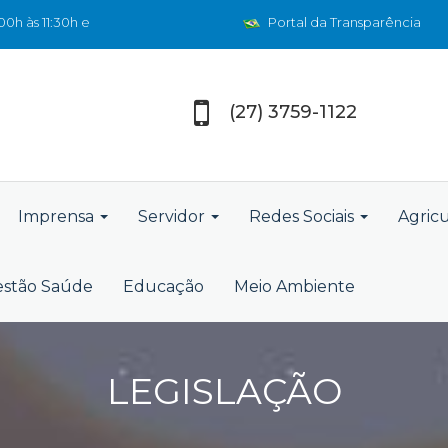
0h às 11:30h e
Portal da Transparência
(27) 3759-1122
Imprensa
Servidor
Redes Sociais
Agric
stão Saúde
Educação
Meio Ambiente
LEGISLAÇÃO