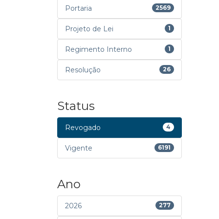
Portaria
2569
Projeto de Lei
1
Regimento Interno
1
Resolução
26
Status
Revogado
4
Vigente
6191
Ano
2026
277