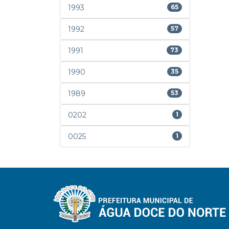
1993
65
1992
57
1991
73
1990
35
1989
53
0202
1
0025
1