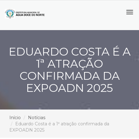
Tog
navi
EDUARDO COSTA É A
1ª ATRAÇÃO
CONFIRMADA DA
EXPOADN 2025
Início
Notícias
Eduardo Costa é a 1ª atração confirmada da
EXPOADN 2025