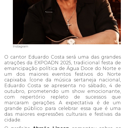
Instagram
O cantor Eduardo Costa será uma das grandes
atrações da EXPOADN 2025, tradicional festa de
emancipação política de Água Doce do Norte e
um dos maiores eventos festivos do Norte
capixaba. Ícone da música sertaneja nacional,
Eduardo Costa se apresenta no sábado, 4 de
outubro, prometendo um show emocionante,
com repertório repleto de sucessos que
marcaram gerações. A expectativa é de um
grande público para celebrar essa que é uma
das maiores expressões culturais e festivas da
cidade.