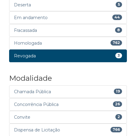
Deserta
5
Em andamento
44
Fracassada
8
Homologada
762
Revogada
3
Modalidade
Chamada Pública
19
Concorrência Pública
26
Convite
2
Dispensa de Licitação
766