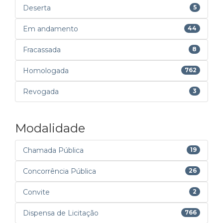
Deserta
5
Em andamento
44
Fracassada
8
Homologada
762
Revogada
3
Modalidade
Chamada Pública
19
Concorrência Pública
26
Convite
2
Dispensa de Licitação
766