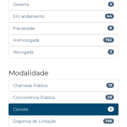
Deserta
5
Em andamento
44
Fracassada
8
Homologada
762
Revogada
3
Modalidade
Chamada Pública
19
Concorrência Pública
26
Convite
2
Dispensa de Licitação
766