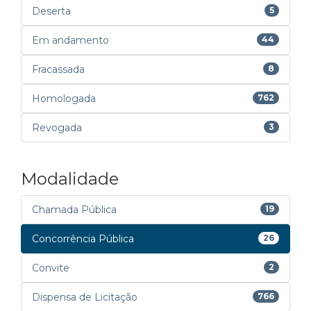
Deserta
5
Em andamento
44
Fracassada
8
Homologada
762
Revogada
3
Modalidade
Chamada Pública
19
Concorrência Pública
26
Convite
2
Dispensa de Licitação
766