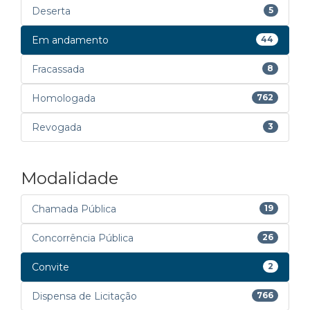
Deserta
5
Em andamento
44
Fracassada
8
Homologada
762
Revogada
3
Modalidade
Chamada Pública
19
Concorrência Pública
26
Convite
2
Dispensa de Licitação
766