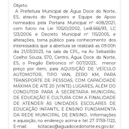
Objeto:
A Prefeitura Municipal de Água Doce do Norte,
ES, através do Pregoeiro e Equipe de Apoio
nomeados pela Portaria Municipal nº 408/2021,
com fulcro na Lei 10520/2002, Lei8.666/93, LC
123/2006 e Decreto Municipal nº 115/2005, e
alterações, torna público para conhecimento dos
interessados que a abertura se realizará as 09:00h
dia 21/03/2023, na sala da CPL, na Av Sebastião
Coelho Souza, 570, Centro, Água Doce do Norte,
ES, o Pregão Eletronico nº 007/2023,
menor
preço por item, para AQUISIÇÃO DE VEÍCULO
AUTOMOTOR, TIPO VAN, ZERO KM, PARA
TRANSPORTE DE PESSOAS, COM CAPACIDADE
MÁXIMA DE ATÉ 20 (VINTE) LUGARES, ALÉM DO
CONDUTOR PARA A SECRETARIA MUNICIPAL
DE EDUCAÇÃO E CULTURA COM A FINALIDADE
DE ATENDER ÀS UNIDADES ESCOLARES DE
EDUCAÇÃO INFANTIL E ENSINO FUNDAMENTA
DA REDE MUNICIPAL DE ENSINO.. Informações
e aquisição, no endereço acima e tel. 27 3759-1122,
E-mail: licitacao@aguadocedonorte.es.gov.br;