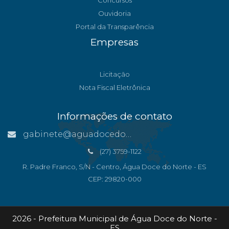
Concursos
Ouvidoria
Portal da Transparência
Empresas
Licitação
Nota Fiscal Eletrônica
Informações de contato
gabinete@aguadocedonorte.es.gov.br
(27) 3759-1122
R. Padre Franco, S/N - Centro, Água Doce do Norte - ES
CEP: 29820-000
2026 - Prefeitura Municipal de Água Doce do Norte -
ES