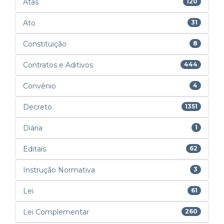
Atas
120
Ato
31
Constituição
8
Contratos e Aditivos
444
Convênio
4
Decreto
1351
Diária
1
Editais
62
Instrução Normativa
3
Lei
61
Lei Complementar
260