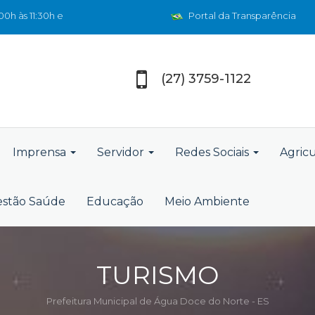
0h às 11:30h e
Portal da Transparência
(27) 3759-1122
Imprensa
Servidor
Redes Sociais
Agric
stão Saúde
Educação
Meio Ambiente
TURISMO
Prefeitura Municipal de Água Doce do Norte - ES