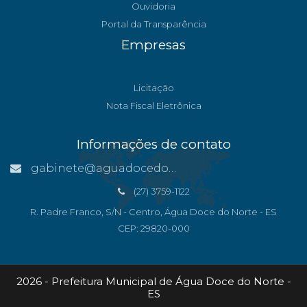
Ouvidoria
Portal da Transparência
Empresas
Licitação
Nota Fiscal Eletrônica
Informações de contato
gabinete@aguadocedonorte.es.gov.br
(27) 3759-1122
R. Padre Franco, S/N - Centro, Água Doce do Norte - ES
CEP: 29820-000
2026 - Prefeitura Municipal de Água Doce do Norte -
ES