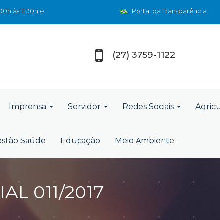
0h às 11:30h e
Portal da Transparência
(27) 3759-1122
Imprensa
Servidor
Redes Sociais
Agric
stão Saúde
Educação
Meio Ambiente
L 011/2017