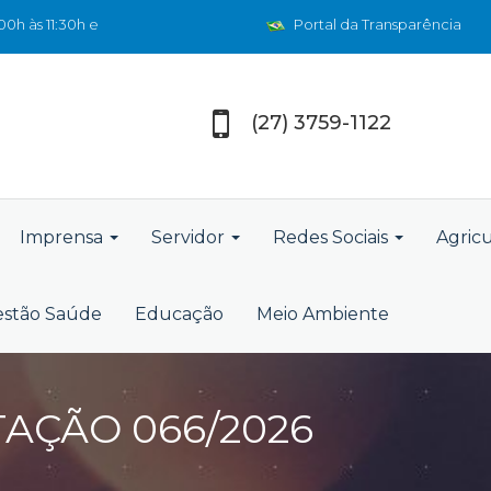
0h às 11:30h e
Portal da Transparência
(27) 3759-1122
Imprensa
Servidor
Redes Sociais
Agric
stão Saúde
Educação
Meio Ambiente
TAÇÃO 066/2026