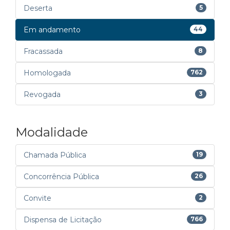
Deserta
5
Em andamento
44
Fracassada
8
Homologada
762
Revogada
3
Modalidade
Chamada Pública
19
Concorrência Pública
26
Convite
2
Dispensa de Licitação
766