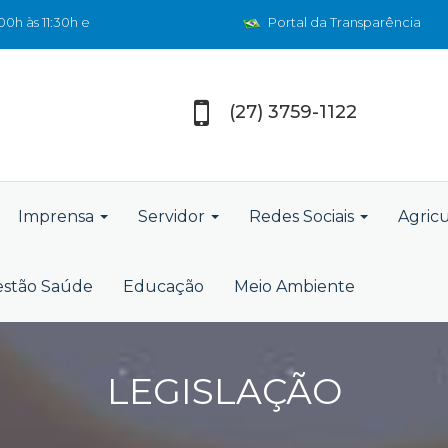
0h às 11:30h e
Portal da Transparência
(27) 3759-1122
Imprensa
Servidor
Redes Sociais
Agric
stão Saúde
Educação
Meio Ambiente
LEGISLAÇÃO