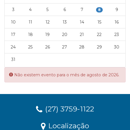
3
4
5
6
7
9
8
10
11
12
13
14
15
16
17
18
19
20
21
22
23
24
25
26
27
28
29
30
31
Error:
Não existem evento para o mês de agosto de 2026.
(27) 3759-1122
Localização