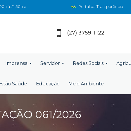
0h às 11:30h e
Portal da Transparência
(27) 3759-1122
Imprensa
Servidor
Redes Sociais
Agric
stão Saúde
Educação
Meio Ambiente
TAÇÃO 061/2026