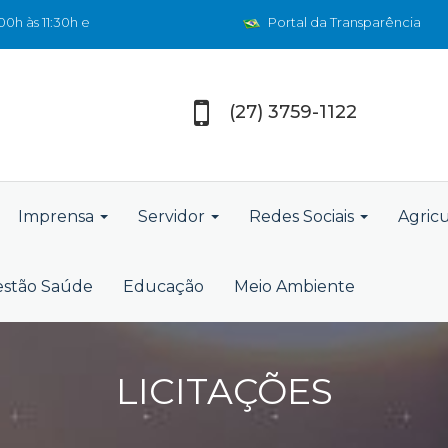
0h às 11:30h e
Portal da Transparência
(27) 3759-1122
Imprensa
Servidor
Redes Sociais
Agric
stão Saúde
Educação
Meio Ambiente
LICITAÇÕES