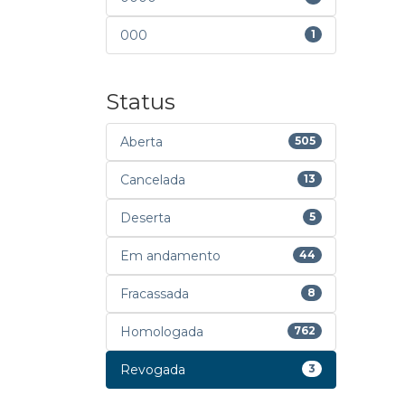
000
1
Status
Aberta
505
Cancelada
13
Deserta
5
Em andamento
44
Fracassada
8
Homologada
762
Revogada
3