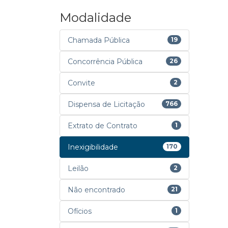
Modalidade
Chamada Pública
19
Concorrência Pública
26
Convite
2
Dispensa de Licitação
766
Extrato de Contrato
1
Inexigibilidade
170
Leilão
2
Não encontrado
21
Ofícios
1