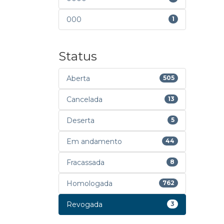
000
1
Status
Aberta
505
Cancelada
13
Deserta
5
Em andamento
44
Fracassada
8
Homologada
762
Revogada
3