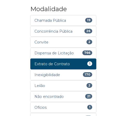
Modalidade
Chamada Pública
19
Concorrência Pública
26
Convite
2
Dispensa de Licitação
766
Extrato de Contrato
1
Inexigibilidade
170
Leilão
2
Não encontrado
21
Ofícios
1