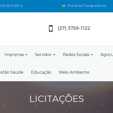
0h às 11:30h e
Portal da Transparência
(27) 3759-1122
Imprensa
Servidor
Redes Sociais
Agric
stão Saúde
Educação
Meio Ambiente
LICITAÇÕES