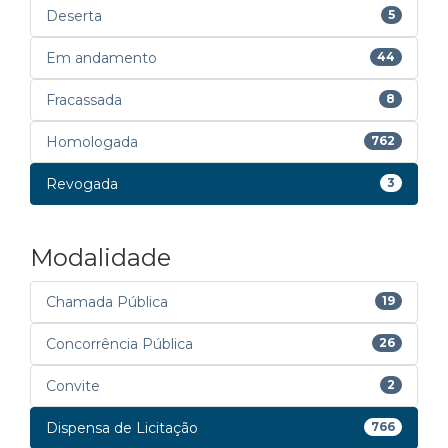
Deserta
5
Em andamento
44
Fracassada
8
Homologada
762
Revogada
3
Modalidade
Chamada Pública
19
Concorrência Pública
26
Convite
2
Dispensa de Licitação
766