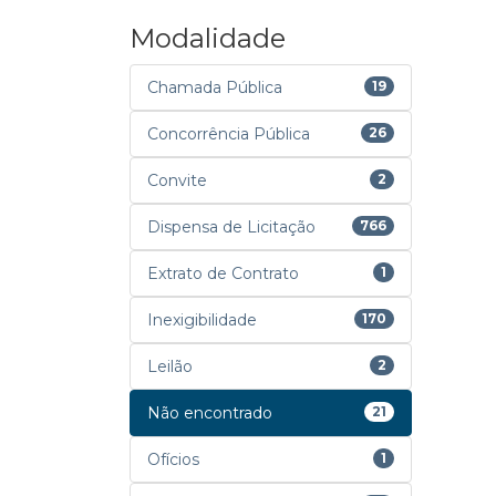
Modalidade
Chamada Pública
19
Concorrência Pública
26
Convite
2
Dispensa de Licitação
766
Extrato de Contrato
1
Inexigibilidade
170
Leilão
2
Não encontrado
21
Ofícios
1