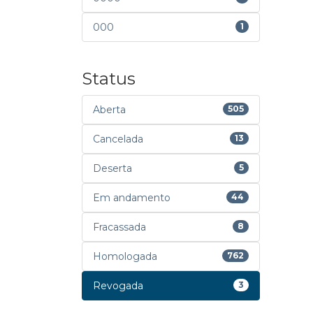
000
1
Status
Aberta
505
Cancelada
13
Deserta
5
Em andamento
44
Fracassada
8
Homologada
762
Revogada
3