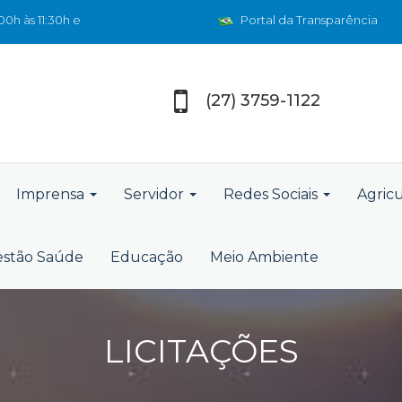
0h às 11:30h e
Portal da Transparência
(27) 3759-1122
Imprensa
Servidor
Redes Sociais
Agric
stão Saúde
Educação
Meio Ambiente
LICITAÇÕES