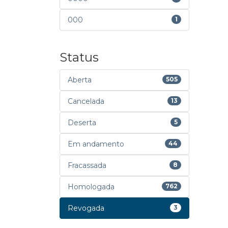
000
1
Status
Aberta
505
Cancelada
13
Deserta
5
Em andamento
44
Fracassada
8
Homologada
762
Revogada
3