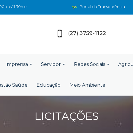
0h às 11:30h e
Portal da Transparência
(27) 3759-1122
Imprensa
Servidor
Redes Sociais
Agric
stão Saúde
Educação
Meio Ambiente
LICITAÇÕES