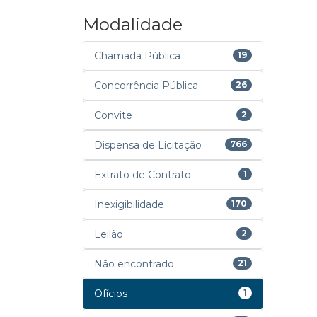
Modalidade
Chamada Pública
19
Concorrência Pública
26
Convite
2
Dispensa de Licitação
766
Extrato de Contrato
1
Inexigibilidade
170
Leilão
2
Não encontrado
21
Ofícios
1