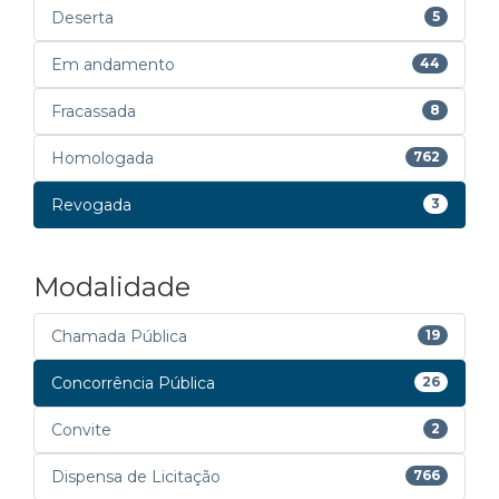
Deserta
5
Em andamento
44
Fracassada
8
Homologada
762
Revogada
3
Modalidade
Chamada Pública
19
Concorrência Pública
26
Convite
2
Dispensa de Licitação
766