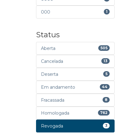
000
1
Status
Aberta
505
Cancelada
13
Deserta
5
Em andamento
44
Fracassada
8
Homologada
762
Revogada
3