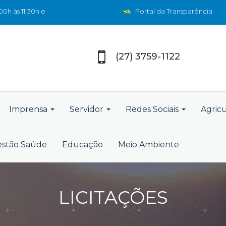
0h às 11:30h e
Portal da Transparência
(27) 3759-1122
Imprensa
Servidor
Redes Sociais
Agric
stão Saúde
Educação
Meio Ambiente
LICITAÇÕES