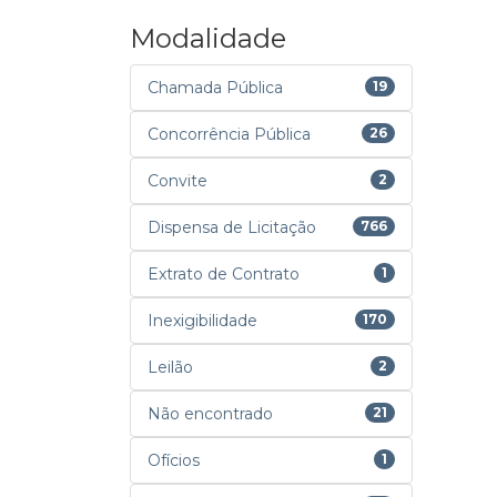
Modalidade
Chamada Pública
19
Concorrência Pública
26
Convite
2
Dispensa de Licitação
766
Extrato de Contrato
1
Inexigibilidade
170
Leilão
2
Não encontrado
21
Ofícios
1