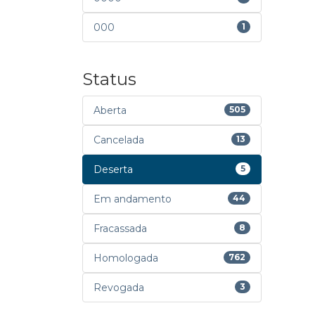
000
1
Status
Aberta
505
Cancelada
13
Deserta
5
Em andamento
44
Fracassada
8
Homologada
762
Revogada
3