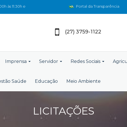
0h às 11:30h e
Portal da Transparência
(27) 3759-1122
Imprensa
Servidor
Redes Sociais
Agric
stão Saúde
Educação
Meio Ambiente
LICITAÇÕES