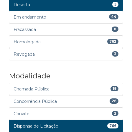
Deserta
5
Em andamento
44
Fracassada
8
Homologada
762
Revogada
3
Modalidade
Chamada Pública
19
Concorrência Pública
26
Convite
2
Dispensa de Licitação
766