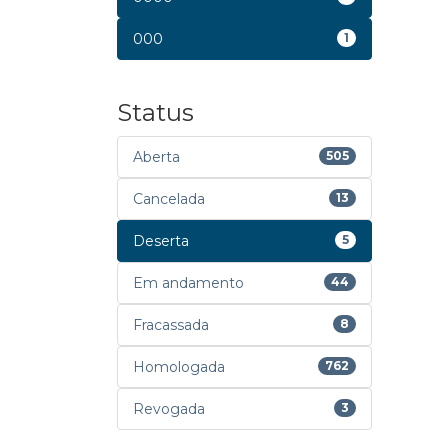
000
1
Status
Aberta
505
Cancelada
13
Deserta
5
Em andamento
44
Fracassada
8
Homologada
762
Revogada
3