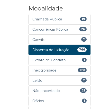
Modalidade
Chamada Pública
19
Concorrência Pública
26
Convite
2
Dispensa de Licitação
766
Extrato de Contrato
1
Inexigibilidade
170
Leilão
2
Não encontrado
21
Ofícios
1