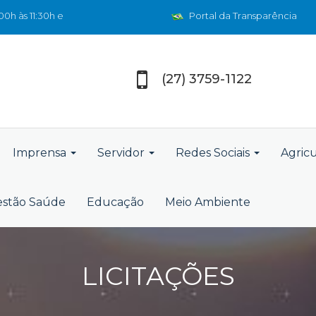
0h às 11:30h e
Portal da Transparência
(27) 3759-1122
Imprensa
Servidor
Redes Sociais
Agric
stão Saúde
Educação
Meio Ambiente
LICITAÇÕES