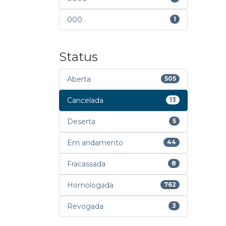
000
1
Status
Aberta
505
Cancelada
13
Deserta
5
Em andamento
44
Fracassada
8
Homologada
762
Revogada
3