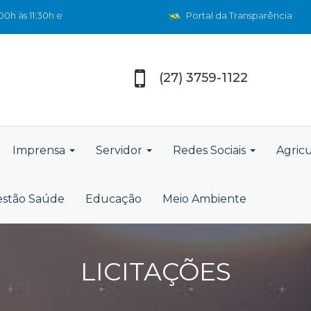
0h às 11:30h e
Portal da Transparência
(27) 3759-1122
Imprensa
Servidor
Redes Sociais
Agric
stão Saúde
Educação
Meio Ambiente
LICITAÇÕES