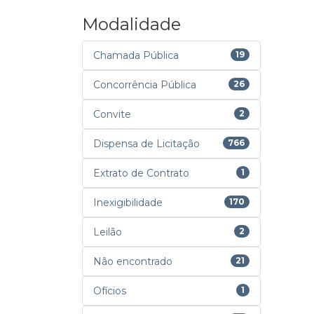
Modalidade
Chamada Pública
19
Concorrência Pública
26
Convite
2
Dispensa de Licitação
766
Extrato de Contrato
1
Inexigibilidade
170
Leilão
2
Não encontrado
21
Ofícios
1