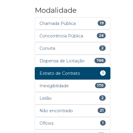
Modalidade
Chamada Pública
19
Concorrência Pública
26
Convite
2
Dispensa de Licitação
766
Extrato de Contrato
1
Inexigibilidade
170
Leilão
2
Não encontrado
21
Ofícios
1