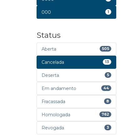
000
1
Status
Aberta
505
Cancelada
13
Deserta
5
Em andamento
44
Fracassada
8
Homologada
762
Revogada
3