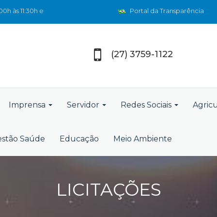
0h às 11:30h e
Portal da Transparência
(27) 3759-1122
Imprensa
Servidor
Redes Sociais
Agric
stão Saúde
Educação
Meio Ambiente
LICITAÇÕES