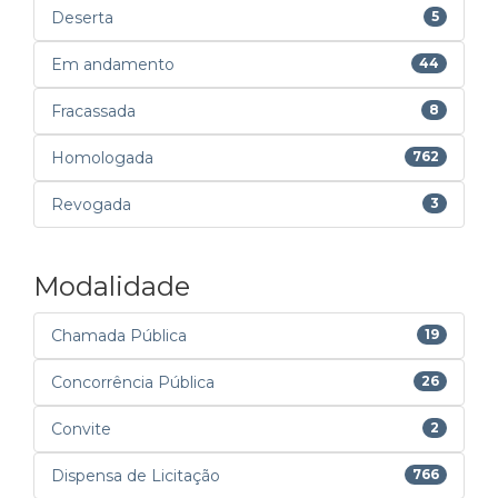
Deserta
5
Em andamento
44
Fracassada
8
Homologada
762
Revogada
3
Modalidade
Chamada Pública
19
Concorrência Pública
26
Convite
2
Dispensa de Licitação
766