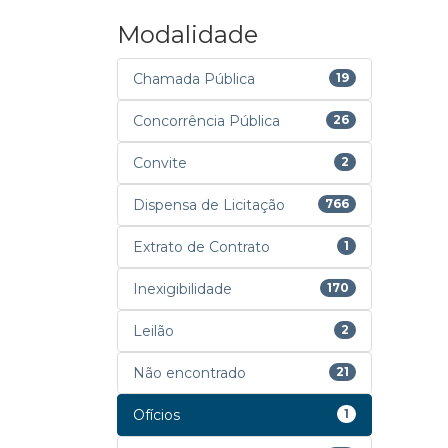
Modalidade
Chamada Pública
19
Concorrência Pública
26
Convite
2
Dispensa de Licitação
766
Extrato de Contrato
1
Inexigibilidade
170
Leilão
2
Não encontrado
21
Ofícios
1