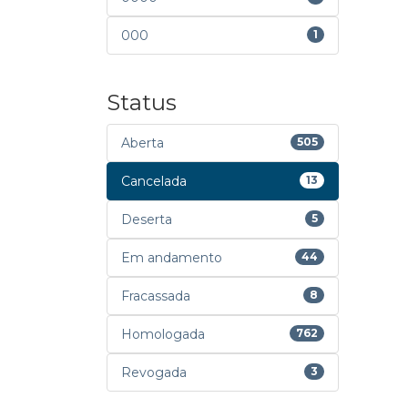
000
1
Status
Aberta
505
Cancelada
13
Deserta
5
Em andamento
44
Fracassada
8
Homologada
762
Revogada
3