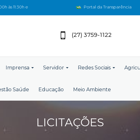
0h às 11:30h e
Portal da Transparência
(27) 3759-1122
Imprensa
Servidor
Redes Sociais
Agric
stão Saúde
Educação
Meio Ambiente
LICITAÇÕES