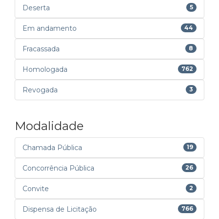
Deserta
5
Em andamento
44
Fracassada
8
Homologada
762
Revogada
3
Modalidade
Chamada Pública
19
Concorrência Pública
26
Convite
2
Dispensa de Licitação
766