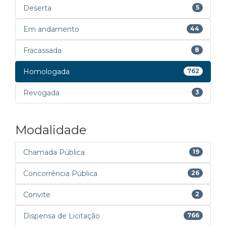
Deserta
5
Em andamento
44
Fracassada
8
Homologada
762
Revogada
3
Modalidade
Chamada Pública
19
Concorrência Pública
26
Convite
2
Dispensa de Licitação
766