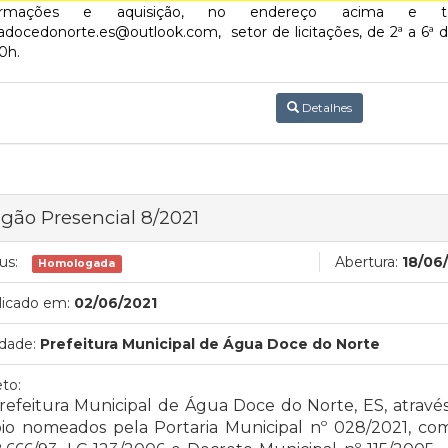
ormações e aquisição, no endereço acima e tel
docedonorte.es@outlook.com, setor de licitações, de 2ª a 6ª d
0h.
Detalhes
gão Presencial 8/2021
us:
Abertura:
18/06
Homologada
licado em:
02/06/2021
dade:
Prefeitura Municipal de Água Doce do Norte
to:
refeitura Municipal de Água Doce do Norte, ES, atravé
io nomeados pela Portaria Municipal nº 028/2021, com