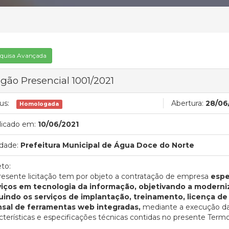
quisa Avançada
gão Presencial 1001/2021
us:
Abertura:
28/06
Homologada
licado em:
10/06/2021
dade:
Prefeitura Municipal de Água Doce do Norte
to:
esente licitação tem por objeto a contratação de empresa
espe
viços em tecnologia da informação, objetivando a moderniz
luindo os serviços de implantação, treinamento, licença 
sal de ferramentas web integradas,
mediante a execução da
cterísticas e especificações técnicas contidas no presente Term