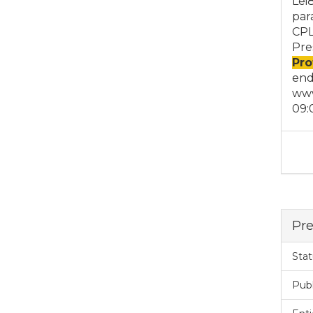
Lei
par
CPL
Pre
Pro
end
www
09:
Pre
Stat
Pub