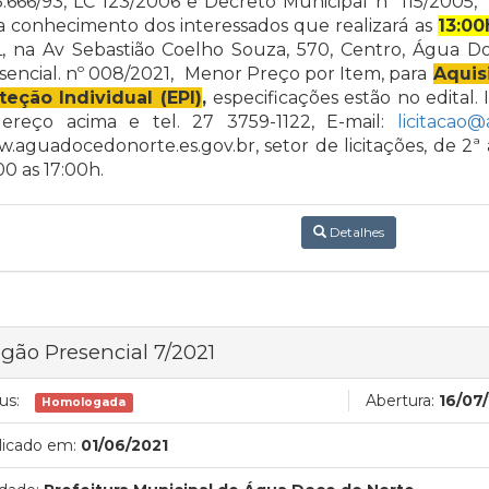
8.666/93, LC 123/2006 e Decreto Municipal nº 115/2005, 
a conhecimento dos interessados que realizará as
13:00
, na Av Sebastião Coelho Souza, 570, Centro, Água D
sencial. nº 008/2021,
Menor Preço por Item, para
Aquis
teção Individual (EPI)
,
especificações estão no edital.
ereço acima e tel. 27 3759-1122, E-mail:
licitacao
.aguadocedonorte.es.gov.br, setor de licitações, de 2ª 
00 as 17:00h.
Detalhes
gão Presencial 7/2021
us:
Abertura:
16/07
Homologada
licado em:
01/06/2021