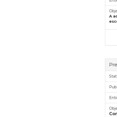
Enti
Obje
A a
esc
Pre
Stat
Pub
Enti
Obje
Con