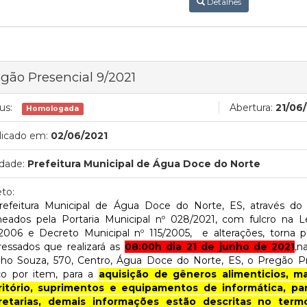
Detalhes
gão Presencial 9/2021
us:
Abertura:
21/06
Homologada
licado em:
02/06/2021
dade:
Prefeitura Municipal de Água Doce do Norte
to:
refeitura Municipal de Água Doce do Norte, ES, através do
eados pela Portaria Municipal nº 028/2021, com fulcro na Le
/2006 e Decreto Municipal nº 115/2005, e alterações, torna 
ressados que realizará as
08:00h dia 21 de junho de 2021
,n
lho Souza, 570, Centro, Água Doce do Norte, ES, o Pregão Pr
ço por item, para
a
aquisição de gêneros alimenticios, ma
ritório, suprimentos e equipamentos de informática, p
retarias, demais informações estão descritas no ter