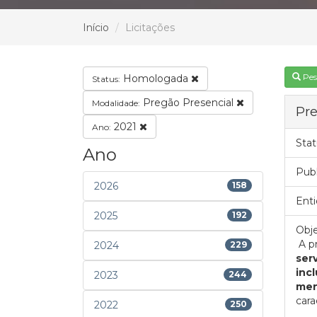
Início
Licitações
Pes
Homologada
Status:
Pregão Presencial
Modalidade:
Pre
2021
Ano:
Stat
Ano
Pub
2026
158
Enti
2025
192
Obje
A pr
2024
229
ser
inc
2023
244
men
cara
2022
250