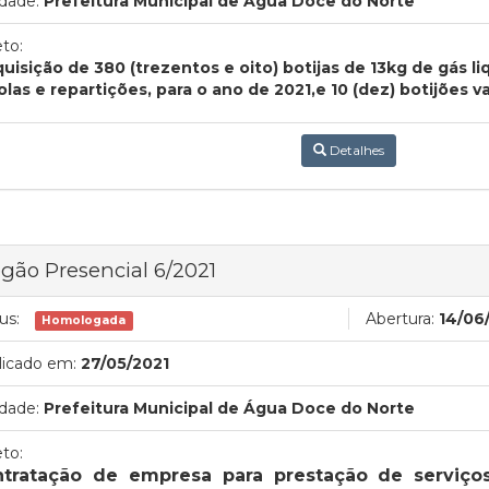
dade:
Prefeitura Municipal de Água Doce do Norte
to:
quisição de 380 (trezentos e oito) botijas de 13kg de gás l
olas e repartições, para o ano de 2021,e 10 (dez) botijões v
Detalhes
gão Presencial 6/2021
us:
Abertura:
14/06
Homologada
licado em:
27/05/2021
dade:
Prefeitura Municipal de Água Doce do Norte
to:
tratação de empresa para prestação de serviços