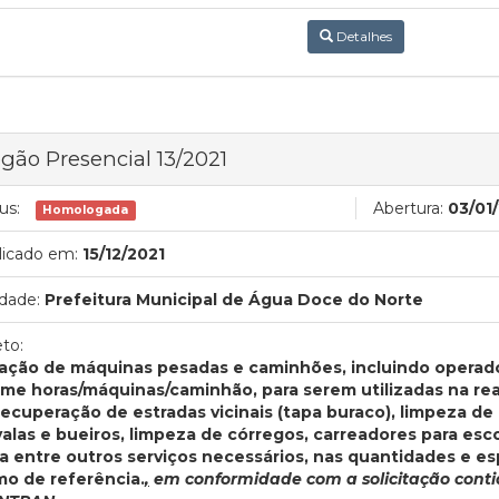
Detalhes
gão Presencial 13/2021
us:
Abertura:
03/01
Homologada
licado em:
15/12/2021
dade:
Prefeitura Municipal de Água Doce do Norte
to:
ação de máquinas pesadas e caminhões, incluindo operado
ime horas/máquinas/caminhão, para serem utilizadas na rea
recuperação de estradas vicinais (tapa buraco), limpeza de 
valas e bueiros, limpeza de córregos, carreadores para es
a entre outros serviços necessários, nas quantidades e es
mo de referência.
,
em conformidade com a solicitação contid