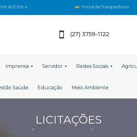
0h às 11:30h e
Portal da Transparência
(27) 3759-1122
Imprensa
Servidor
Redes Sociais
Agric
stão Saúde
Educação
Meio Ambiente
LICITAÇÕES