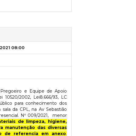
/2021 08:00
 Pregoeiro e Equipe de Apoio
i 10520/2002, Lei8.666/93, LC
público para conhecimento dos
a sala da CPL, na Av Sebastião
esencial. Nº 009/2021,
menor
teriais de limpeza, higiene,
ara manutenção das diversas
mo de referencia em anexo
.