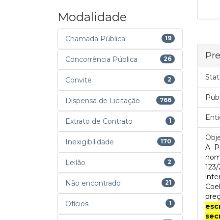
Modalidade
Chamada Pública
19
Pre
Concorrência Pública
26
Stat
Convite
2
Pub
Dispensa de Licitação
766
Enti
Extrato de Contrato
1
Obje
Inexigibilidade
170
A P
nom
Leilão
2
123
inte
Não encontrado
21
Coe
pre
Ofícios
1
esc
sec