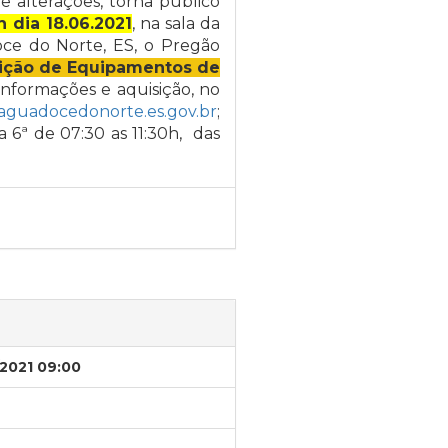
e alterações, torna público
h dia 18.06.2021
, na sala da
oce do Norte, ES, o Pregão
ição de Equipamentos de
 Informações e aquisição, no
@aguadocedonorte.es.gov.br
;
a 6ª de 07:30 as 11:30h, das
/2021 09:00