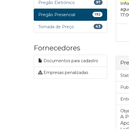
Pregão Eletrônico
97
Inf
agua
Pregão Presencial
192
17:0
Tomada de Preço
43
Fornecedores
Documentos para cadastro
Pre
Empresas penalizadas
Stat
Pub
Enti
Obje
A P
Apo