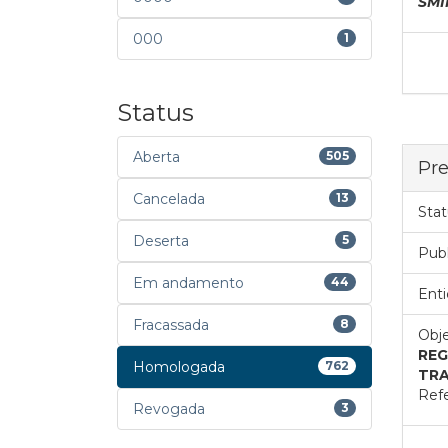
SMI
000
1
Status
Aberta
505
Pre
Cancelada
13
Stat
Deserta
5
Pub
Em andamento
44
Enti
Fracassada
8
Obje
REG
Homologada
762
TR
Refe
Revogada
3