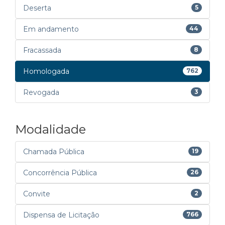
Deserta
5
Em andamento
44
Fracassada
8
Homologada
762
Revogada
3
Modalidade
Chamada Pública
19
Concorrência Pública
26
Convite
2
Dispensa de Licitação
766