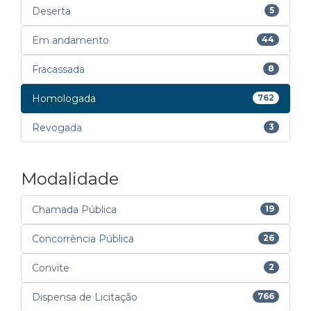
Deserta
5
Em andamento
44
Fracassada
8
Homologada
762
Revogada
3
Modalidade
Chamada Pública
19
Concorrência Pública
26
Convite
2
Dispensa de Licitação
766