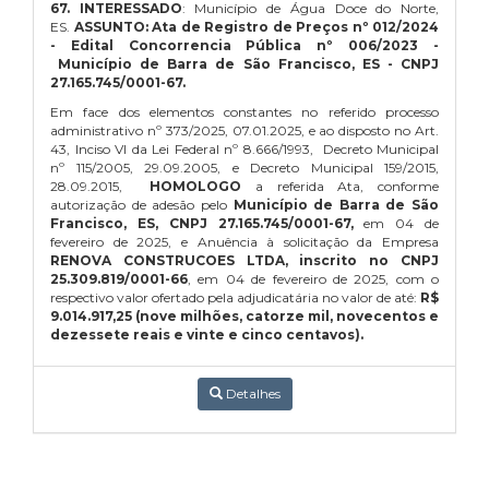
67.
INTERESSADO
: Município de Água Doce do Norte,
ES.
ASSUNTO: Ata de Registro de Preços nº 012/2024
- Edital Concorrencia Pública nº 006/2023 -
Município de Barra de São Francisco, ES - CNPJ
27.165.745/0001-67.
Em face dos elementos constantes no referido processo
administrativo nº 373/2025, 07.01.2025, e ao disposto no Art.
43, Inciso VI da Lei Federal nº 8.666/1993, Decreto Municipal
nº 115/2005, 29.09.2005, e Decreto Municipal 159/2015,
28.09.2015,
HOMOLOGO
a referida Ata, conforme
autorização de adesão pelo
Município de Barra de São
Francisco, ES, CNPJ 27.165.745/0001-67,
em 04 de
fevereiro de 2025,
e Anuência à solicitação da Empresa
RENOVA CONSTRUCOES LTDA, inscrito no CNPJ
25.309.819/0001-66
, em 04 de fevereiro de 2025,
com o
respectivo valor ofertado pela adjudicatária no valor de até:
R$
9.014.917,25 (nove milhões, catorze mil, novecentos e
dezessete reais e vinte e cinco centavos).
Detalhes