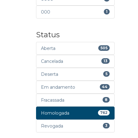
000
1
Status
Aberta
505
Cancelada
13
Deserta
5
Em andamento
44
Fracassada
8
Homologada
762
Revogada
3