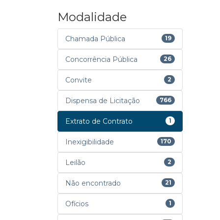
Modalidade
Chamada Pública
19
Concorrência Pública
26
Convite
2
Dispensa de Licitação
766
Extrato de Contrato
1
Inexigibilidade
170
Leilão
2
Não encontrado
21
Ofícios
1