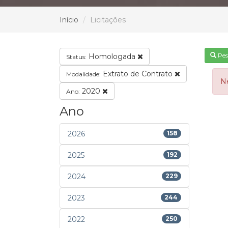
Início
Licitações
Pes
Homologada
Status:
Extrato de Contrato
Modalidade:
N
2020
Ano:
Ano
2026
158
2025
192
2024
229
2023
244
2022
250