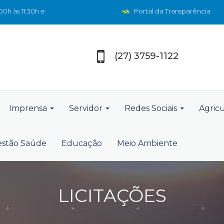
0h às 11:30h e
Portal da Transparência
(27) 3759-1122
Imprensa
Servidor
Redes Sociais
Agric
stão Saúde
Educação
Meio Ambiente
LICITAÇÕES