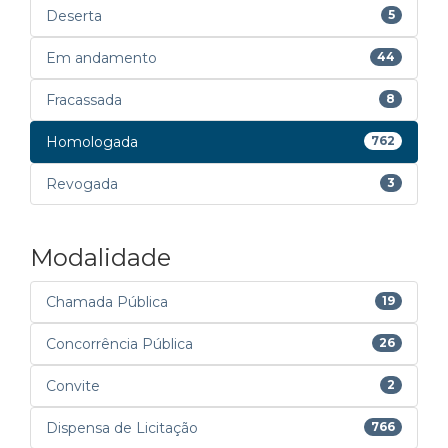
Deserta
5
Em andamento
44
Fracassada
8
Homologada
762
Revogada
3
Modalidade
Chamada Pública
19
Concorrência Pública
26
Convite
2
Dispensa de Licitação
766