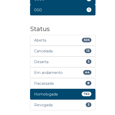
000
1
Status
Aberta
505
Cancelada
13
Deserta
5
Em andamento
44
Fracassada
8
Homologada
762
Revogada
3