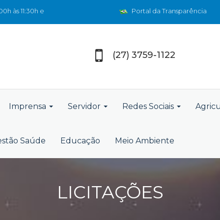
0h às 11:30h e
Portal da Transparência
(27) 3759-1122
Imprensa
Servidor
Redes Sociais
Agric
stão Saúde
Educação
Meio Ambiente
LICITAÇÕES