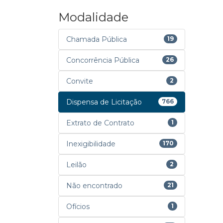
Modalidade
Chamada Pública
19
Concorrência Pública
26
Convite
2
Dispensa de Licitação
766
Extrato de Contrato
1
Inexigibilidade
170
Leilão
2
Não encontrado
21
Ofícios
1