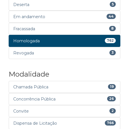
Deserta
5
Em andamento
44
Fracassada
8
Homologada
762
Revogada
3
Modalidade
Chamada Pública
19
Concorrência Pública
26
Convite
2
Dispensa de Licitação
766