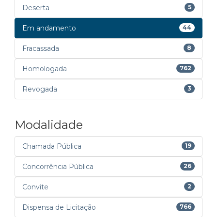
Deserta
5
Em andamento
44
Fracassada
8
Homologada
762
Revogada
3
Modalidade
Chamada Pública
19
Concorrência Pública
26
Convite
2
Dispensa de Licitação
766