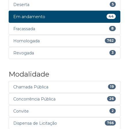
Deserta
5
Em andamento
44
Fracassada
8
Homologada
762
Revogada
3
Modalidade
Chamada Pública
19
Concorrência Pública
26
Convite
2
Dispensa de Licitação
766