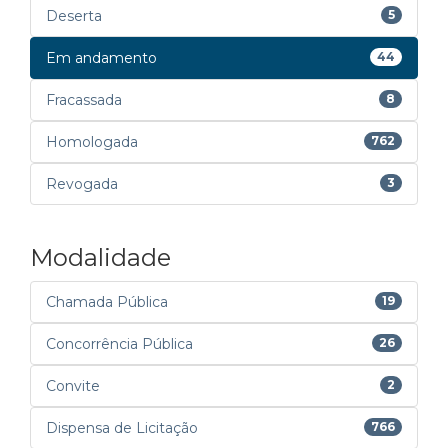
Deserta
5
Em andamento
44
Fracassada
8
Homologada
762
Revogada
3
Modalidade
Chamada Pública
19
Concorrência Pública
26
Convite
2
Dispensa de Licitação
766