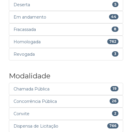
Deserta
5
Em andamento
44
Fracassada
8
Homologada
762
Revogada
3
Modalidade
Chamada Pública
19
Concorrência Pública
26
Convite
2
Dispensa de Licitação
766