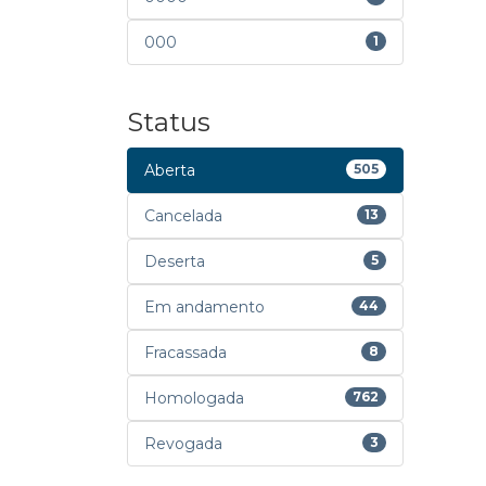
000
1
Status
Aberta
505
Cancelada
13
Deserta
5
Em andamento
44
Fracassada
8
Homologada
762
Revogada
3