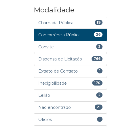
Modalidade
Chamada Pública
19
Concorrência Pública
26
Convite
2
Dispensa de Licitação
766
Extrato de Contrato
1
Inexigibilidade
170
Leilão
2
Não encontrado
21
Ofícios
1