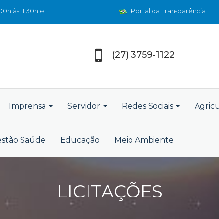
0h às 11:30h e
Portal da Transparência
(27) 3759-1122
Imprensa
Servidor
Redes Sociais
Agric
stão Saúde
Educação
Meio Ambiente
LICITAÇÕES