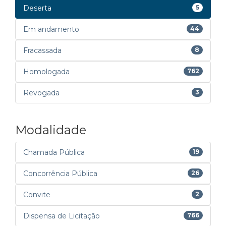
Deserta
5
Em andamento
44
Fracassada
8
Homologada
762
Revogada
3
Modalidade
Chamada Pública
19
Concorrência Pública
26
Convite
2
Dispensa de Licitação
766