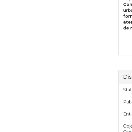
Con
urb
for
ate
de 
Dis
Stat
Pub
Enti
Obje
Cont