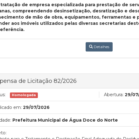
tratação de empresa especializada para prestação de serv
anas, compreendendo desinsetização, desratização e des
necimento de mão de obra, equipamentos, ferramentas e p
nder aos imóveis utilizados pelas diversas secretarias de
referência.
Detalhes
pensa de Licitação 82/2026
us:
Abertura:
29/07
Homologada
licado em:
29/07/2026
dade:
Prefeitura Municipal de Água Doce do Norte
to:
rato para o Tratamento e Destinação Final Adequada de Resíduo