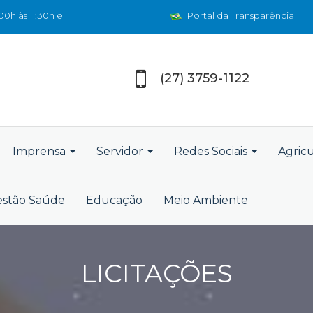
0h às 11:30h e
Portal da Transparência
(27) 3759-1122
Imprensa
Servidor
Redes Sociais
Agric
stão Saúde
Educação
Meio Ambiente
LICITAÇÕES