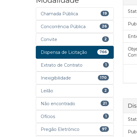
Modalidade
Stat
Chamada Pública
19
Pub
Concorrência Pública
26
Enti
Convite
2
Obje
Dispensa de Licitação
766
Cont
Extrato de Contrato
1
Inexigibilidade
170
Leilão
2
Não encontrado
21
Dis
Ofícios
1
Stat
Pregão Eletrônico
97
Pub