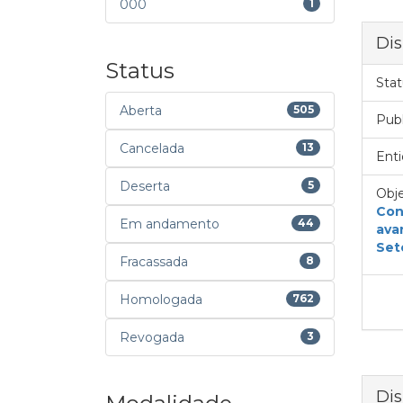
000
1
Dis
Status
Stat
Aberta
505
Pub
Cancelada
13
Enti
Deserta
5
Obje
Con
Em andamento
44
ava
Set
Fracassada
8
Homologada
762
Revogada
3
Dis