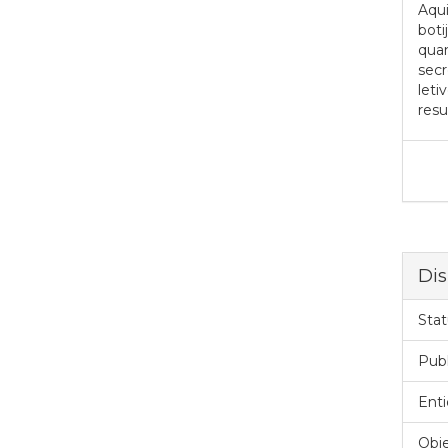
Aqui
boti
quan
secr
leti
resu
Dis
Stat
Pub
Enti
Obje