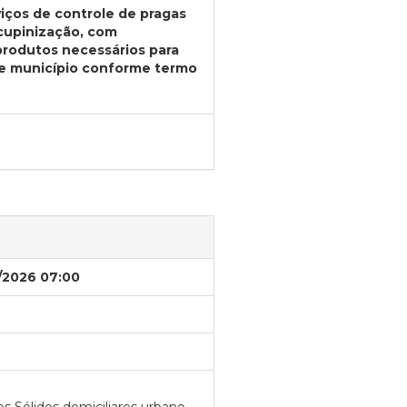
iços de controle de pragas
cupinização, com
rodutos necessários para
ste município conforme termo
/2026 07:00
s Sólidos domiciliares urbano